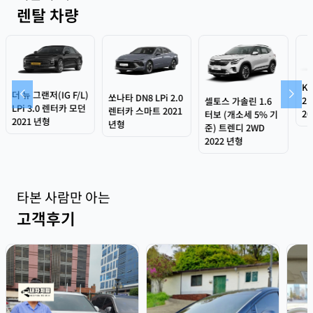
렌탈 차량
K5 3세대(DL3) LPI
신형
쏘나타 DN8 LPi 2.0
2.0 렌터카 스탠다드
셀토스 가솔린 1.6
터
렌터카 스마트 2021
2020 년형
터보 (개소세 5% 기
드 
년형
준) 트렌디 2WD
년
2022 년형
타본 사람만 아는
고객후기