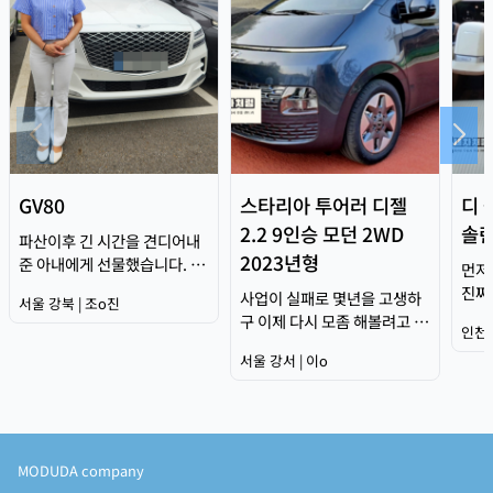
GV80
스타리아 투어러 디젤
디 
2.2 9인승 모던 2WD
솔린
파산이후 긴 시간을 견디어내
2023년형
준 아내에게 선물했습니다. 이
먼저
미 청산도 하구 빚도 많이 갚고
진짜
사업이 실패로 몇년을 고생하
서울 강북 | 조o진
돈도 벌기 시작했는데 신용때
위에
구 이제 다시 모좀 해볼려고 하
문에 차량 구매하는게 쉽지 않
인천 
이라
는데 떨어진 신용으로 시작하
았는데 내차처럼 렌트가 덕분
서울 강서 | 이o
들더
는것이 매우 힘들더라고요 지
에 쉽고 빠르게 수령하게되었
라인
인 통해서 알게 되었는데 내차
습니다. 2023년식이라서 거의
에 
처럼 통해서 차부터 해결이 되
새차와 가깝네요. 렌트 끝나면
그리
어서 참으로 다행이라고 생각
신차로 변경할건데 그떄도 잘
에요
이듭니다. 감사합니다.
MODUDA company
부탁드립니다.
덕분